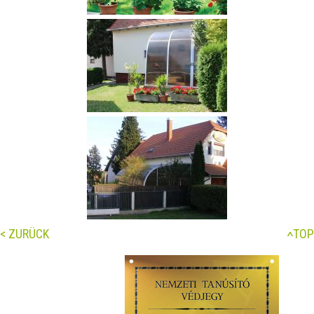
< ZURÜCK
TOP
<