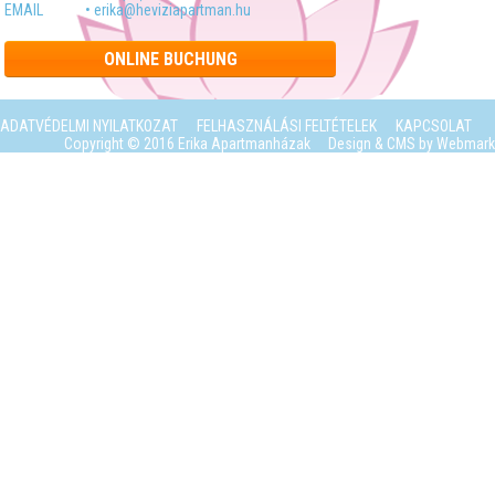
EMAIL
• erika@heviziapartman.hu
ONLINE BUCHUNG
ADATVÉDELMI NYILATKOZAT
FELHASZNÁLÁSI FELTÉTELEK
KAPCSOLAT
Copyright © 2016 Erika Apartmanházak
Design & CMS by
Webmark