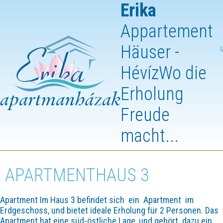
Erika
Appartement
Häuser -
Hévíz
Wo die
Erholung
Freude
macht...
APARTMENTHAUS 3
Apartment Im Haus 3 befindet sich ein Apartment im
Erdgeschoss, und bietet ideale Erholung für 2 Personen. Das
Apartment hat eine süd-östliche Lage, und gehört dazu ein