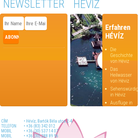
NEWSLETTER
HÉVÍZ
Erfahren
HÉVÍZ
Die
Geschichte
von Héviz
Das
Heilwasser
von Héviz
Sehenswürdig
in Héviz
Ausflüge in
der
Umgebung
CÍM
• Hévíz, Bartók Béla utca 2-4.
TELEFON
• +36 (83) 342 012
MOBIL
• +36 (30) 537 14 07
MOBIL
• +36 (30) 288 89 96