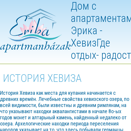
Дом с
апартамента
Эрика -
Хевиз
Где
отдых- радос
ИСТОРИЯ ХЕВИЗА
История Хевиза как места для купания начинается с
древних времён. Лечебные свойства хевизского озера, по
всей видимости, были известны и древним римлянам, на
что указывают находки аквалангистами в начале 8о-ых
годов монет и алтарьный камень, найденный недалеко от
озера. Архелогические находки периода переселения
народов указывает на то, что здесь побывали германцы,