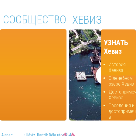
СООБЩЕСТВО
ХЕВИЗ
УЗНАТЬ
Хевиз
История
Хевиза
О лечебном
озере Хевиз
Достопримеч
Хевиза
Поселения и
достопримеч
в
окрестностя
Хевиза
Адрес
• Hévíz, Bartók Béla utca 2-4.