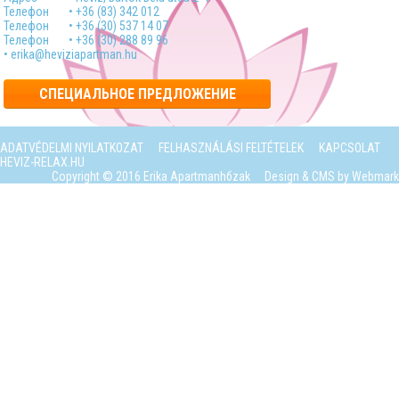
Телефон
• +36 (83) 342 012
Телефон
• +36 (30) 537 14 07
Телефон
• +36 (30) 288 89 96
• erika@heviziapartman.hu
СПЕЦИАЛЬНОЕ ПРЕДЛОЖЕНИЕ
ADATVÉDELMI NYILATKOZAT
FELHASZNÁLÁSI FELTÉTELEK
KAPCSOLAT
HEVIZ-RELAX.HU
Copyright © 2016 Erika Apartmanhбzak
Design & CMS by
Webmark